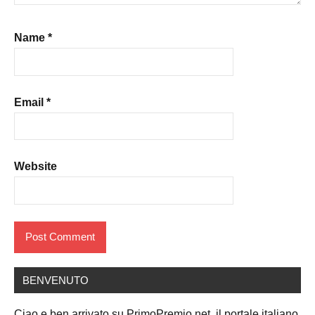
Name
*
Email
*
Website
BENVENUTO
Ciao e ben arrivato su PrimoPremio.net, il portale italiano