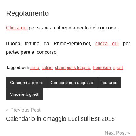
Regolamento
Clicca qui
per scaricare il regolamento del concorso.
Buona fortuna da PrimoPremio.net,
clicca qui
per
partecipare al concorso!
Tagged with
birra
,
calcio
,
champions league
,
Heineken
,
sport
Concorsi a premi
Concorsi con acquisto
featured
Vincere biglietti
Post
Previous Post
Calendario in omaggio Luci sull’Est 2016
navigation
Next Post