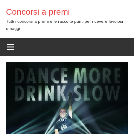
Skip
Concorsi a premi
to
content
Tutti i concorsi a premi e le raccolte punti per ricevere favolosi
omaggi