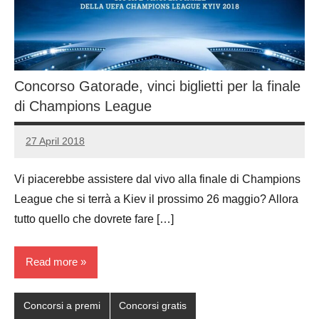
Concorso Gatorade, vinci biglietti per la finale
di Champions League
27 April 2018
Luca
No
Papagni
comments
Vi piacerebbe assistere dal vivo alla finale di Champions
League che si terrà a Kiev il prossimo 26 maggio? Allora
tutto quello che dovrete fare […]
Read more
Concorsi a premi
Concorsi gratis