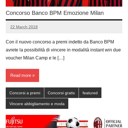
Concorso Banco BPM Emozione Milan
22 March 2018
Luca
No
Papagni
comments
Con il nuovo concorso a premi indetto da Banco BPM
avrete la possibilità di vincere in modalità instant win due
voucher Milan Camp e le […]
Read more
Concorsi a premi
Concorsi gratis
featured
Vincere abbigliamento e moda