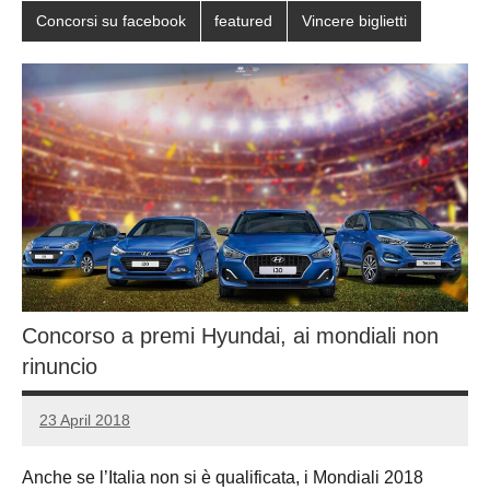
Concorsi su facebook
featured
Vincere biglietti
Concorso a premi Hyundai, ai mondiali non
rinuncio
23 April 2018
Luca
No
Papagni
comments
Anche se l’Italia non si è qualificata, i Mondiali 2018