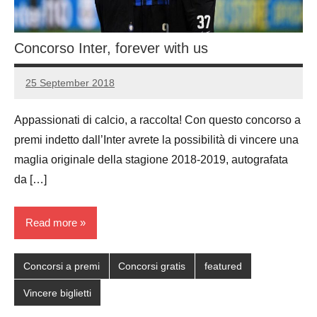
Concorso Inter, forever with us
25 September 2018
Luca
No
Papagni
comments
Appassionati di calcio, a raccolta! Con questo concorso a
premi indetto dall’Inter avrete la possibilità di vincere una
maglia originale della stagione 2018-2019, autografata
da […]
Read more
Concorsi a premi
Concorsi gratis
featured
Vincere biglietti