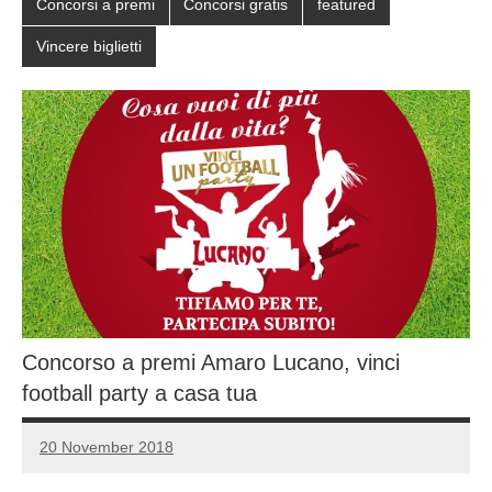
Concorsi a premi
Concorsi gratis
featured
Vincere biglietti
Concorso a premi Amaro Lucano, vinci
football party a casa tua
20 November 2018
Luca
3
Papagni
comments