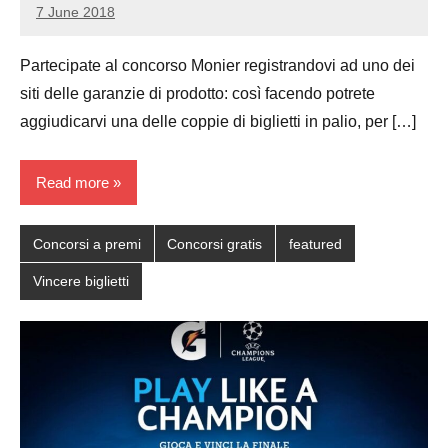
7 June 2018
Luca
No
Papagni
comments
Partecipate al concorso Monier registrandovi ad uno dei
siti delle garanzie di prodotto: così facendo potrete
aggiudicarvi una delle coppie di biglietti in palio, per […]
Read more
Concorsi a premi
Concorsi gratis
featured
Vincere biglietti