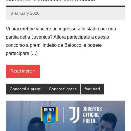
9 January 2020
Luca
No
Papagni
comments
Vi piacerebbe vincere un ingresso allo stadio per una
partita della Juventus? Allora partecipate a questo
concorso a premi indetto da Balocco, e potrete
partecipare […]
Read more
Concorsi a premi
Concorsi gratis
featured