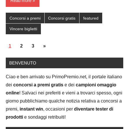
Read more
Concorsi a premi
Concorsi gratis
featured
Vincere biglietti
Posts
Next
1
2
3
»
navigation
Posts
BENVENUTO
Ciao e ben arrivato su PrimoPremio.net, il portale italiano
dei
concorsi a premi gratis
e dei
campioni omaggio
online
! Salvaci nei preferiti e vieni a trovarci spesso, ogni
giorno pubblichiamo qualche notizia relativa a concorsi a
premi,
instant win
, occasioni per
diventare tester di
prodotti
e sondaggi retribuiti!