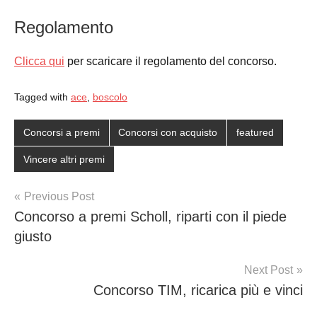
Regolamento
Clicca qui
per scaricare il regolamento del concorso.
Tagged with
ace
,
boscolo
Concorsi a premi
Concorsi con acquisto
featured
Vincere altri premi
Post
Previous Post
Concorso a premi Scholl, riparti con il piede
navigation
giusto
Next Post
Concorso TIM, ricarica più e vinci