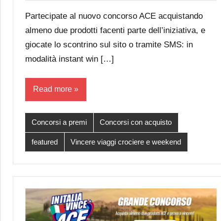
Papagni
comments
Partecipate al nuovo concorso ACE acquistando
almeno due prodotti facenti parte dell’iniziativa, e
giocate lo scontrino sul sito o tramite SMS: in
modalità instant win […]
Read more
Concorsi a premi
Concorsi con acquisto
featured
Vincere viaggi crociere e weekend