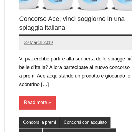
Concorso Ace, vinci soggiorno in una
spiaggia italiana
29 March 2019
Luca
No
Papagni
comments
Vi piacerebbe partire alla scoperta delle spiagge pi
belle d’Italia? Allora partecipate al nuovo concorso
a premi Ace acquistando un prodotto e giocando lo
scontrino […]
Read more
Concorsi a premi
Concorsi con acquisto