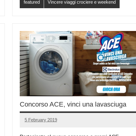
featured
Vincere viaggi crociere e weekend
Concorso ACE, vinci una lavasciuga
5 February 2019
Luca
No
Papagni
comments