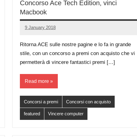
Concorso Ace Tech Edition, vinci
Macbook
9 January 2018
Luca
No
Papagni
comments
Ritorna ACE sulle nostre pagine e lo fa in grande
stile, con un concorso a premi con acquisto che vi
permetterà di vincere fantastici premi […]
Read more
Concorsi a premi
Concorsi con acquisto
featured
Vincere computer