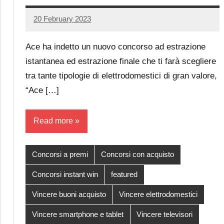
20 February 2023
Luca
No
Papagni
comments
Ace ha indetto un nuovo concorso ad estrazione
istantanea ed estrazione finale che ti farà scegliere
tra tante tipologie di elettrodomestici di gran valore,
“Ace […]
Read more
Concorsi a premi
Concorsi con acquisto
Concorsi instant win
featured
Vincere buoni acquisto
Vincere elettrodomestici
Vincere smartphone e tablet
Vincere televisori