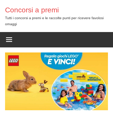
Skip
Concorsi a premi
to
content
Tutti i concorsi a premi e le raccolte punti per ricevere favolosi
omaggi