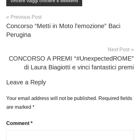
Vincere viaggi crociere e weekend
Post
Previous Post
Concorso “Metti in Moto l’emozione” Baci
navigation
Perugina
Next Post
CONCORSO A PREMI “#UnexpectedROME”
di Laura Biagiotti e vinci fantastici premi
Leave a Reply
Your email address will not be published.
Required fields
are marked
*
Comment
*