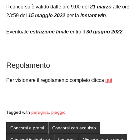
Il concorso è valido dalle ore 9:00 del
21 marzo
alle ore
23:59 del
15 maggio 2022
per la
instant wi
n
.
Eventuale
estrazione finale
entro il
30 giugno 2022
Regolamento
Per visionare il regolamento completo clicca
qui
Tagged with
perugina
,
piaggio
Concorsi a premi
Concorsi con acquisto
Concorsi instant win
featured
Vincere auto e moto