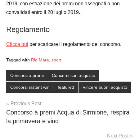
2019, con estrazione dei premi non assegnati o non
convalidati entro il 20 luglio 2019.
Regolamento
Clicca qui
per scaricare il regolamento del concorso.
Tagged with
Rio Mare
,
sport
Concorsi a premi
Concorsi con acquisto
Concorsi instant win
featured
Vincere buoni acquisto
Post
Previous Post
Concorso a premi Acqua di Sirmione, respira
navigation
la primavera e vinci
Next Post