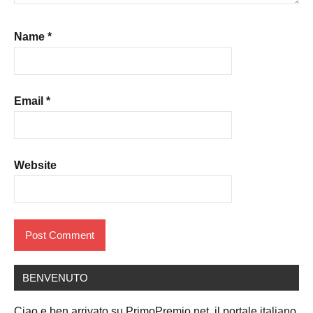
Name
*
Email
*
Website
BENVENUTO
Ciao e ben arrivato su PrimoPremio.net, il portale italiano