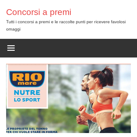
Skip
Concorsi a premi
to
content
Tutti i concorsi a premi e le raccolte punti per ricevere favolosi
omaggi