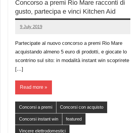
Concorso a premi Rio Mare racconti di
gusto, partecipa e vinci Kitchen Aid
9 July 2019
Luca
No
Papagni
comments
Partecipate al nuovo concorso a premi Rio Mare
acquistando almeno 5 euro di prodotti, e giocate lo
scontrino sul sito: in modalità instant win scoprirete
[…]
Read more
Concorsi a premi
Concorsi con acquisto
Concorsi instant win
featured
Vincere elettrodomestici