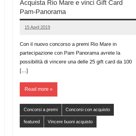
Acquista Rio Mare e vinci Gift Card
Pam-Panorama
15 April 2019
Luca
No
Papagni
comments
Con il nuovo concorso a premi Rio Mare in
partecipazione con Pam Panorama avrete la
possibilità di vincere una delle 25 gift card da 100
[…]
Read more
Concorsi a premi
Concorsi con acquisto
featured
Vincere buoni acquisto