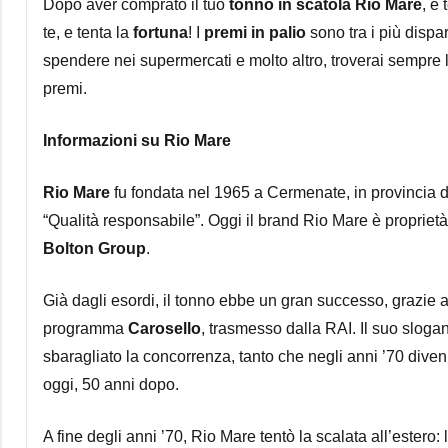
Dopo aver comprato il tuo
tonno in scatola Rio Mare
, è
te, e tenta la
fortuna
! I
premi in palio
sono tra i più dispar
spendere nei supermercati e molto altro, troverai sempre l
premi.
Informazioni su Rio Mare
Rio Mare
fu fondata nel 1965 a Cermenate, in provincia di
“Qualità responsabile”. Oggi il brand Rio Mare è propriet
Bolton Group
.
Già dagli esordi, il tonno ebbe un gran successo, grazie 
programma
Carosello
, trasmesso dalla RAI. Il suo slogan
sbaragliato la concorrenza, tanto che negli anni ’70 dive
oggi, 50 anni dopo.
A fine degli anni ’70, Rio Mare tentò la scalata all’estero: