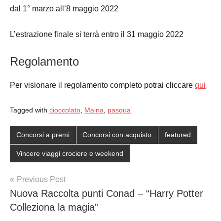
dal 1° marzo all’8 maggio 2022
L’estrazione finale si terrà entro il 31 maggio 2022
Regolamento
Per visionare il regolamento completo potrai cliccare
qui
Tagged with
cioccolato
,
Maina
,
pasqua
Concorsi a premi
Concorsi con acquisto
featured
Vincere viaggi crociere e weekend
Post
Previous Post
Nuova Raccolta punti Conad – “Harry Potter
navigation
Colleziona la magia”