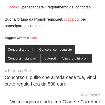
Clicca qui
per scaricare il regolamento del concorso.
Buona fortuna da PrimoPremio.net,
clicca qui
per
partecipare al concorso!
Tagged with
wilkinson
Concorsi a premi
Concorsi con acquisto
Concorsi instant win
featured
Vincere altri premi
Post
Previous Post
Concorso Il pulito che arreda casa tua, vinci
navigation
carte regalo Ikea da 500 euro
Next Post
Vinci viaggio in India con Glade e Carrefour