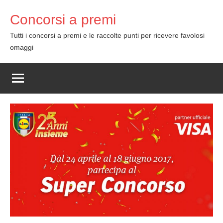
Skip
Concorsi a premi
to
content
Tutti i concorsi a premi e le raccolte punti per ricevere favolosi
omaggi