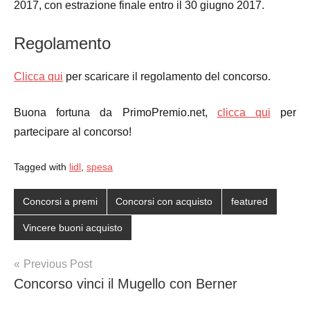
2017, con estrazione finale entro il 30 giugno 2017.
Regolamento
Clicca qui
per scaricare il regolamento del concorso.
Buona fortuna da PrimoPremio.net,
clicca qui
per
partecipare al concorso!
Tagged with
lidl
,
spesa
Concorsi a premi
Concorsi con acquisto
featured
Vincere buoni acquisto
Post
Previous Post
Concorso vinci il Mugello con Berner
navigation