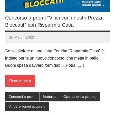
Concorso a premi “Vinci con i nostri Prezzi
Bloccati!” con Risparmio Casa
18 March 2022
Luca
No
Papagni
comments
Se sei titolare di una carta Fedeltà “Risparmio Casa” è
indetto per te un nuovo concorso, che mette in palio
Buoni spesa davvero formidabili. Potrai […]
Read more
Concorsi a premi
featured
Operazioni a premio
Vincere buoni acquisto