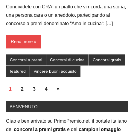
Papagni
comments
Condividete con CRAI un piatto che vi ricorda una storia,
una persona cara o un aneddoto, partecipando al
concorso a premi denominato “Ama in cucina“: […]
Read more
Concorsi a premi
Concorsi di cucina
Concorsi gratis
featured
Vincere buoni acquisto
Posts
Next
1
2
3
4
»
navigation
Posts
BENVENUTO
Ciao e ben arrivato su PrimoPremio.net, il portale italiano
dei
concorsi a premi gratis
e dei
campioni omaggio