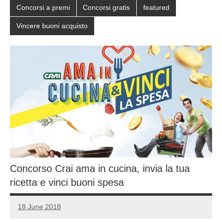
Concorsi a premi
Concorsi gratis
featured
Vincere buoni acquisto
Concorso Crai ama in cucina, invia la tua
ricetta e vinci buoni spesa
18 June 2018
Luca
No