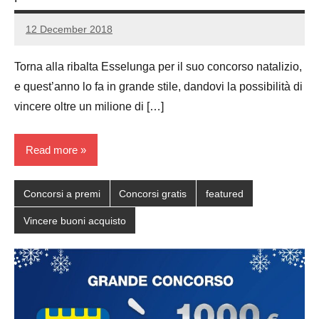
12 December 2018
Luca
1
Papagni
comment
Torna alla ribalta Esselunga per il suo concorso natalizio,
e quest’anno lo fa in grande stile, dandovi la possibilità di
vincere oltre un milione di […]
Read more
Concorsi a premi
Concorsi gratis
featured
Vincere buoni acquisto