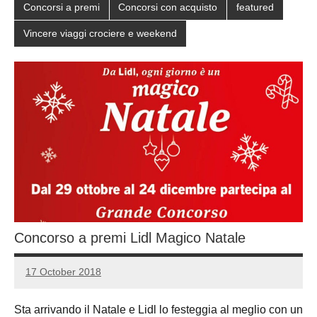
Concorsi a premi
Concorsi con acquisto
featured
Vincere viaggi crociere e weekend
Concorso a premi Lidl Magico Natale
17 October 2018
Luca
No
Papagni
comments
Sta arrivando il Natale e Lidl lo festeggia al meglio con un