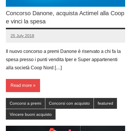
Concorso Danone, acquista Actimel alla Coop
e vinci la spesa
25 July 2018
Luca
No
Papagni
comments
Il nuovo concorso a premi Danone è riservato a chi fa la
spesa presso i punti vendita Iper e Super appartenenti
alla società Coop Nord […]
Read more
Concorsi a premi
Concorsi con acquisto
featured
Vincere buoni acquisto