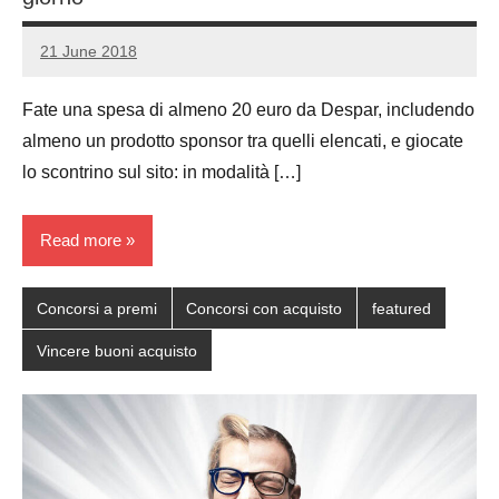
21 June 2018
Luca
No
Papagni
comments
Fate una spesa di almeno 20 euro da Despar, includendo
almeno un prodotto sponsor tra quelli elencati, e giocate
lo scontrino sul sito: in modalità […]
Read more
Concorsi a premi
Concorsi con acquisto
featured
Vincere buoni acquisto