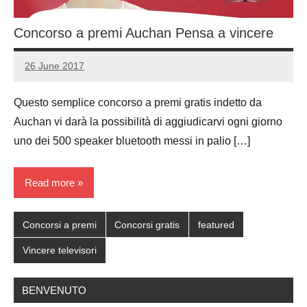
Concorso a premi Auchan Pensa a vincere
26 June 2017
Luca
No
Papagni
comments
Questo semplice concorso a premi gratis indetto da
Auchan vi darà la possibilità di aggiudicarvi ogni giorno
uno dei 500 speaker bluetooth messi in palio […]
Read more
Concorsi a premi
Concorsi gratis
featured
Vincere televisori
BENVENUTO