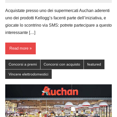
Papagni
comments
Acquistate presso uno dei supermercati Auchan aderenti
uno dei prodotti Kellogg’s facenti parte dell’iniziativa, e
giocate lo scontrino via SMS: potrete partecipare a questo
interessante […]
Read more
Concorsi a premi
Concorsi con acquisto
featured
Vincere elettrodomestici