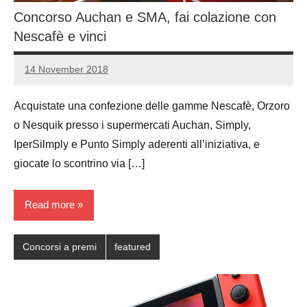
Concorso Auchan e SMA, fai colazione con
Nescafè e vinci
14 November 2018
Luca
No
Papagni
comments
Acquistate una confezione delle gamme Nescafè, Orzoro
o Nesquik presso i supermercati Auchan, Simply,
IperSilmply e Punto Simply aderenti all’iniziativa, e
giocate lo scontrino via […]
Read more
Concorsi a premi
featured