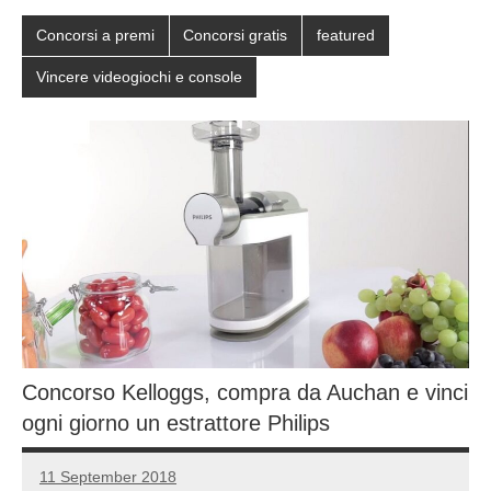
Concorsi a premi
Concorsi gratis
featured
Vincere videogiochi e console
Concorso Kelloggs, compra da Auchan e vinci
ogni giorno un estrattore Philips
11 September 2018
Luca
No