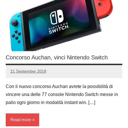
Concorso Auchan, vinci Nintendo Switch
21 September 2018
Luca
2
Papagni
comments
Con il nuovo concorso Auchan avrete la possibilità di
vincere una delle 77 console Nintendo Switch messe in
palio ogni giorno in modalità instant win. […]
Read more