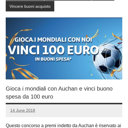
Vincere buoni acquisto
Gioca i mondiali con Auchan e vinci buono
spesa da 100 euro
14 June 2018
Luca
1
Papagni
comment
Questo concorso a premi indetto da Auchan è riservato ai