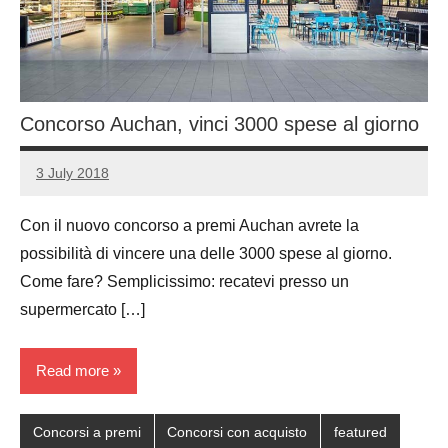
Concorso Auchan, vinci 3000 spese al giorno
3 July 2018
Luca
No
Papagni
comments
Con il nuovo concorso a premi Auchan avrete la
possibilità di vincere una delle 3000 spese al giorno.
Come fare? Semplicissimo: recatevi presso un
supermercato […]
Read more
Concorsi a premi
Concorsi con acquisto
featured