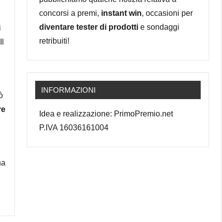
concorsi a premi,
instant win
, occasioni per
diventare tester di prodotti
e sondaggi
i
retribuiti!
Il
INFORMAZIONI
ò
re
Idea e realizzazione: PrimoPremio.net
P.IVA 16036161004
na