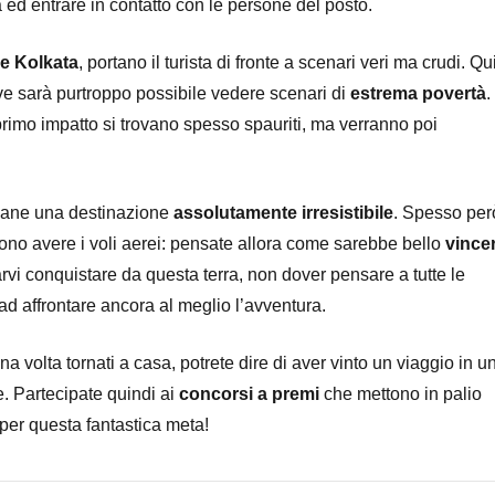
tà ed entrare in contatto con le persone del posto.
e Kolkata
, portano il turista di fronte a scenari veri ma crudi. Qu
ve sarà purtroppo possibile vedere scenari di
estrema povertà
. 
l primo impatto si trovano spesso spauriti, ma verranno poi
rimane una destinazione
assolutamente irresistibile
. Spesso per
sono avere i voli aerei: pensate allora come sarebbe bello
vince
arvi conquistare da questa terra, non dover pensare a tutte le
d affrontare ancora al meglio l’avventura.
una volta tornati a casa, potrete dire di aver vinto un viaggio in u
. Partecipate quindi ai
concorsi a premi
che mettono in palio
e per questa fantastica meta!