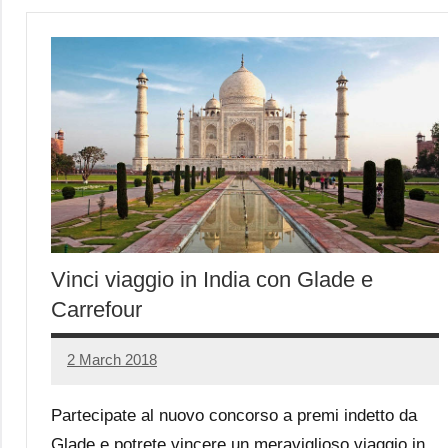
Vinci viaggio in India con Glade e
Carrefour
2 March 2018
Luca
No
Papagni
comments
Partecipate al nuovo concorso a premi indetto da
Glade e potrete vincere un meraviglioso viaggio in