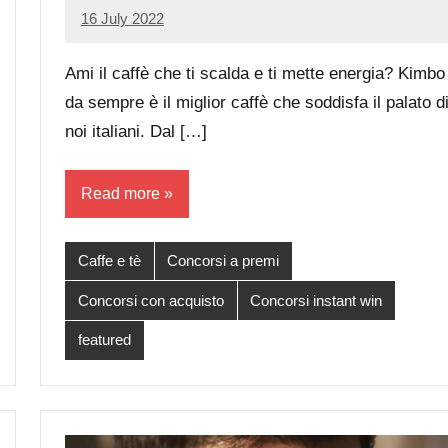
16 July 2022
Luca
No
Papagni
comments
Ami il caffè che ti scalda e ti mette energia? Kimbo
da sempre è il miglior caffè che soddisfa il palato d
noi italiani. Dal […]
Read more
Caffe e tè
Concorsi a premi
Concorsi con acquisto
Concorsi instant win
featured