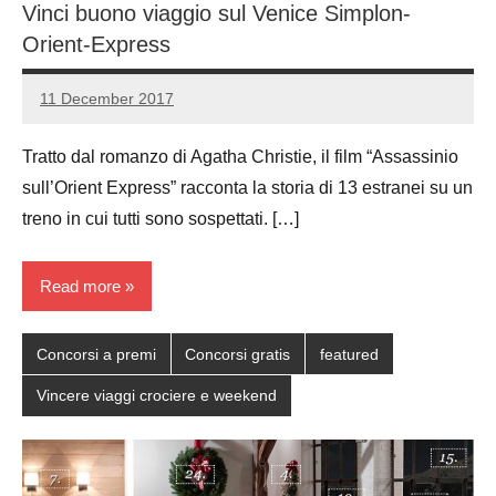
Vinci buono viaggio sul Venice Simplon-
Orient-Express
11 December 2017
Luca
No
Papagni
comments
Tratto dal romanzo di Agatha Christie, il film “Assassinio
sull’Orient Express” racconta la storia di 13 estranei su un
treno in cui tutti sono sospettati. […]
Read more
Concorsi a premi
Concorsi gratis
featured
Vincere viaggi crociere e weekend