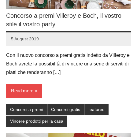
Concorso a premi Villeroy e Boch, il vostro
stile il vostro party
5 August 2019
Luca
No
Papagni
comments
Con il nuovo concorso a premi gratis indetto da Villeroy e
Boch avrete la possibilità di vincere una serie di serviti di
piatti che renderanno […]
Read more
Concorsi a premi
Concorsi gratis
featured
Vincere prodotti per la casa