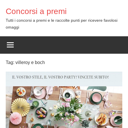
Skip
Concorsi a premi
to
content
Tutti i concorsi a premi e le raccolte punti per ricevere favolosi
omaggi
Tag:
villeroy e boch