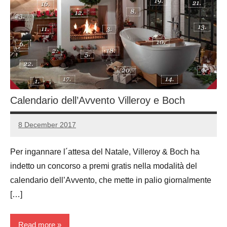
Calendario dell’Avvento Villeroy e Boch
8 December 2017
Luca
No
Papagni
comments
Per ingannare l´attesa del Natale, Villeroy & Boch ha
indetto un concorso a premi gratis nella modalità del
calendario dell’Avvento, che mette in palio giornalmente
[…]
Read more