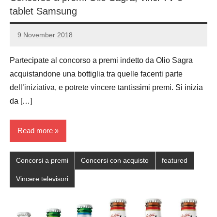
tablet Samsung
9 November 2018
Luca
No
Papagni
comments
Partecipate al concorso a premi indetto da Olio Sagra
acquistandone una bottiglia tra quelle facenti parte
dell’iniziativa, e potrete vincere tantissimi premi. Si inizia
da […]
Read more
Concorsi a premi
Concorsi con acquisto
featured
Vincere televisori