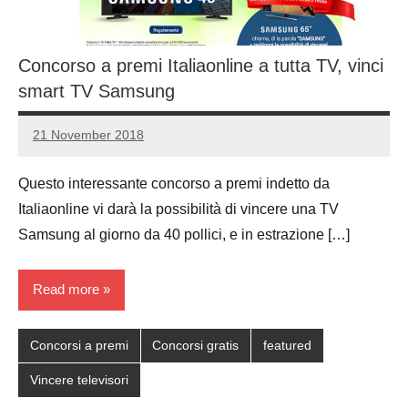
Concorso a premi Italiaonline a tutta TV, vinci
smart TV Samsung
21 November 2018
Luca
No
Papagni
comments
Questo interessante concorso a premi indetto da
Italiaonline vi darà la possibilità di vincere una TV
Samsung al giorno da 40 pollici, e in estrazione […]
Read more
Concorsi a premi
Concorsi gratis
featured
Vincere televisori