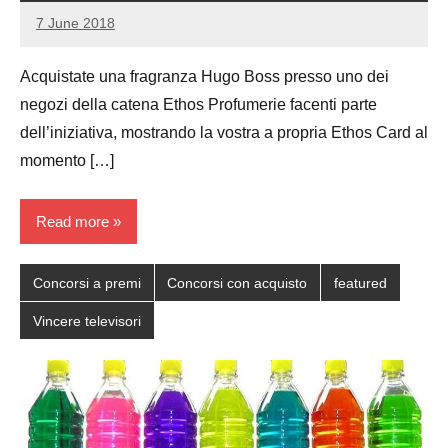
7 June 2018
Luca
No
Papagni
comments
Acquistate una fragranza Hugo Boss presso uno dei
negozi della catena Ethos Profumerie facenti parte
dell’iniziativa, mostrando la vostra a propria Ethos Card al
momento […]
Read more
Concorsi a premi
Concorsi con acquisto
featured
Vincere televisori