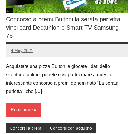
Concorso a premi Buitoni la serata perfetta,
vinci card Decathlon e Smart TV Samsung
75″
4 May 2021
Luca
1
Papagni
comment
Acquistate una pizza Buitoni e giocate i dati dello
scontrino online: potrete così partecipare a questo
interessante concorso a premi denominato “La serata
perfetta”, che […]
Read more
Concorsi a premi
Concorsi con acquisto