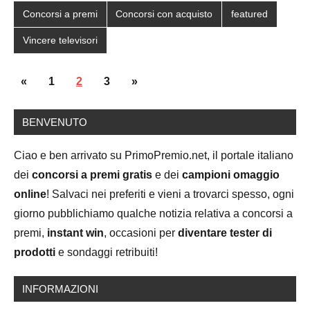
Concorsi a premi
Concorsi con acquisto
featured
Vincere televisori
Posts
Previous
Next
«
1
2
3
»
navigation
Posts
Posts
BENVENUTO
Ciao e ben arrivato su PrimoPremio.net, il portale italiano
dei
concorsi a premi gratis
e dei
campioni omaggio
online
! Salvaci nei preferiti e vieni a trovarci spesso, ogni
giorno pubblichiamo qualche notizia relativa a concorsi a
premi,
instant win
, occasioni per
diventare tester di
prodotti
e sondaggi retribuiti!
INFORMAZIONI