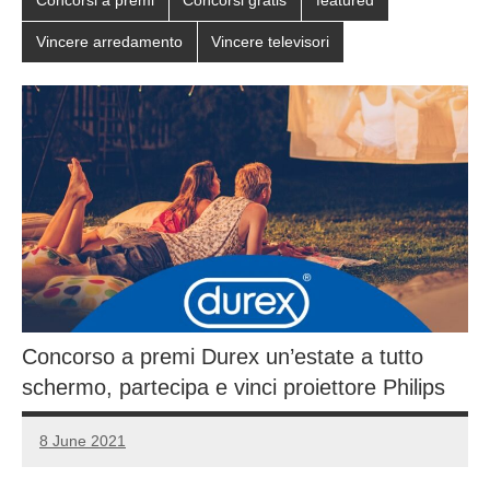
Concorsi a premi
Concorsi gratis
featured
Vincere arredamento
Vincere televisori
Concorso a premi Durex un’estate a tutto
schermo, partecipa e vinci proiettore Philips
8 June 2021
Luca
No
Papagni
comments