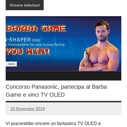
Vincere televisori
Concorso Panasonic, partecipa al Barba
Game e vinci TV OLED
19 November 2019
Luca
No
Papagni
comments
Vi piacerebbe vincere un fantastico TV OLED a